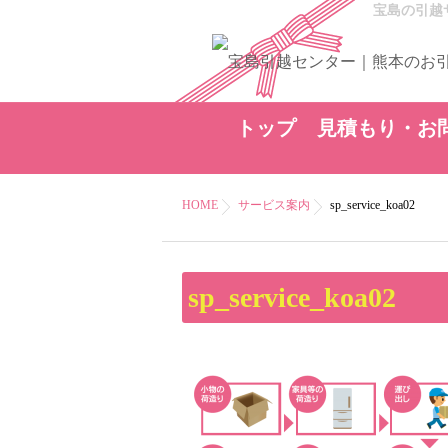
宝島の引越
トップ
見積もり・お
HOME
サービス案内
sp_service_koa02
sp_service_koa02